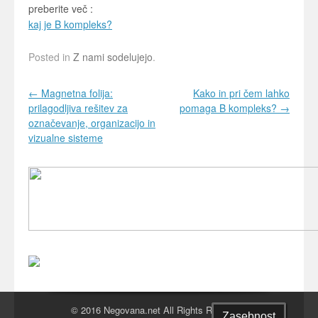
preberite več :
kaj je B kompleks?
Posted in
Z nami sodelujejo
.
Post navigation
←
Magnetna folija:
Kako in pri čem lahko
prilagodljiva rešitev za
pomaga B kompleks?
→
označevanje, organizacijo in
vizualne sisteme
© 2016 Negovana.net All Rights Reserved.
Zasebnost