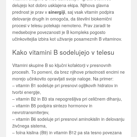
delujejo kot dobro usklajena ekipa. Njihova glavna
prednost je prav v
sinergiji
, saj vsak vitamin podpira
delovanje drugih in omogoča, da številni biokemični
procesi v telesu potekajo nemoteno. Prav zaradi te
medsebojne povezanosti je B kompleks pogosto
učinkovitejša izbira kot uživanje posameznih B vitaminov.
Kako vitamini B sodelujejo v telesu
Vitamini skupine B so ključni kofaktorji v presnovnih
procesih. To pomeni, da brez njihove prisotnosti encimi ne
morejo učinkovito opravljati svoje naloge. Na primer:
– vitamin B1 sodeluje pri presnovi ogljikovih hidratov in
tvorbi energije,
– vitamin B2 in B3 sta nepogrešljiva pri celičnem dihanju,
– vitamin B5 podpira sintezo hormonov in
nevrotransmiterjev,
– vitamin B6 sodeluje pri presnovi aminokislin in delovanju
živčnega sistema,
– folna kislina (B9) in vitamin B12 pa sta tesno povezana