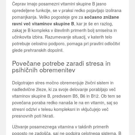
Čeprav imajo posamezni vitamini skupine B jasno
opredeljene funkcije, se v praksi redko pojavljajo izolirana
pomanjkanja. Veliko pogosteje gre za
sočasno znižane
ravni več vitaminov skupine B
, kar je še en razlog,
zakaj je B kompleks v številnih primerih bolj smiselna in
učinkovita izbira. Razumevanje situacij, v katerih telo
potrebuje celostno podporo, pomaga pri pravilni odločitvi
glede prehranskih dopolnil.
Povečane potrebe zaradi stresa in
psihičnih obremenitev
Dolgotrajen stres močno obremenjuje živčni sistem in
nadledvične žleze, ki za svoje delovanje porabljajo več
vitaminov skupine B, predvsem B5, B6 in B12. Ob tem se
povečana poraba redko nanaša le na en vitamin, saj so
stresni odzivi v telesu kompleksni in vključujejo več
presnovnih poti hkrati.
Uživanje posameznega vitamina v takšnih primerih
pogosto ne zadošča, saj ne podpira celotnega sistema. B