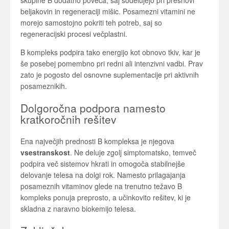
skupine B dodatno poveča, saj sodelujejo pri presnovi
beljakovin in regeneraciji mišic. Posamezni vitamini ne
morejo samostojno pokriti teh potreb, saj so
regeneracijski procesi večplastni.
B kompleks podpira tako energijo kot obnovo tkiv, kar je
še posebej pomembno pri redni ali intenzivni vadbi. Prav
zato je pogosto del osnovne suplementacije pri aktivnih
posameznikih.
Dolgoročna podpora namesto
kratkoročnih rešitev
Ena največjih prednosti B kompleksa je njegova
vsestranskost
. Ne deluje zgolj simptomatsko, temveč
podpira več sistemov hkrati in omogoča stabilnejše
delovanje telesa na dolgi rok. Namesto prilagajanja
posameznih vitaminov glede na trenutno težavo B
kompleks ponuja preprosto, a učinkovito rešitev, ki je
skladna z naravno biokemijo telesa.