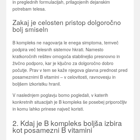
in preglednih formulacijah, prilagojenih dejanskim
potrebam telesa.
Zakaj je celosten pristop dolgoročno
bolj smiseln
B kompleks ne nagovarja le enega simptoma, temveč
podpira več telesnih sistemov hkrati. Namesto
kratkoročnih rešitev omogoča stabilnejšo presnovno in
živčno podporo, kar je ključno za dolgoročno dobro
počutje. Prav v tem se kaže njegova glavna prednost pred
posameznimi B vitamini – v celovitosti, ravnovesju in
boljšem izkoristku hranil.
V naslednjem poglavju bomo pogledali, v katerih
konkretnih situacijah je B kompleks še posebej priporočljiv
in komu lahko prinese največ koristi.
2. Kdaj je B kompleks boljša izbira
kot posamezni B vitamini