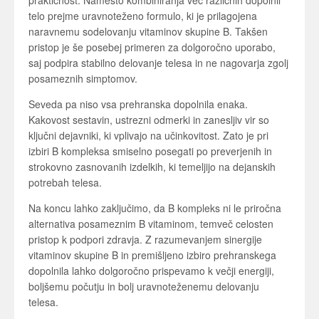
praktičnost. Namesto kombiniranja več različnih dopolnil
telo prejme uravnoteženo formulo, ki je prilagojena
naravnemu sodelovanju vitaminov skupine B. Takšen
pristop je še posebej primeren za dolgoročno uporabo,
saj podpira stabilno delovanje telesa in ne nagovarja zgolj
posameznih simptomov.
Seveda pa niso vsa prehranska dopolnila enaka.
Kakovost sestavin, ustrezni odmerki in zanesljiv vir so
ključni dejavniki, ki vplivajo na učinkovitost. Zato je pri
izbiri B kompleksa smiselno posegati po preverjenih in
strokovno zasnovanih izdelkih, ki temeljijo na dejanskih
potrebah telesa.
Na koncu lahko zaključimo, da B kompleks ni le priročna
alternativa posameznim B vitaminom, temveč celosten
pristop k podpori zdravja. Z razumevanjem sinergije
vitaminov skupine B in premišljeno izbiro prehranskega
dopolnila lahko dolgoročno prispevamo k večji energiji,
boljšemu počutju in bolj uravnoteženemu delovanju
telesa.