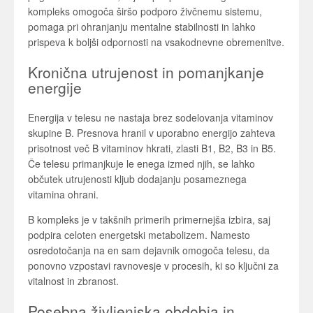
kompleks omogoča širšo podporo živčnemu sistemu,
pomaga pri ohranjanju mentalne stabilnosti in lahko
prispeva k boljši odpornosti na vsakodnevne obremenitve.
Kronična utrujenost in pomanjkanje
energije
Energija v telesu ne nastaja brez sodelovanja vitaminov
skupine B. Presnova hranil v uporabno energijo zahteva
prisotnost več B vitaminov hkrati, zlasti B1, B2, B3 in B5.
Če telesu primanjkuje le enega izmed njih, se lahko
občutek utrujenosti kljub dodajanju posameznega
vitamina ohrani.
B kompleks je v takšnih primerih primernejša izbira, saj
podpira celoten energetski metabolizem. Namesto
osredotočanja na en sam dejavnik omogoča telesu, da
ponovno vzpostavi ravnovesje v procesih, ki so ključni za
vitalnost in zbranost.
Posebna življenjska obdobja in