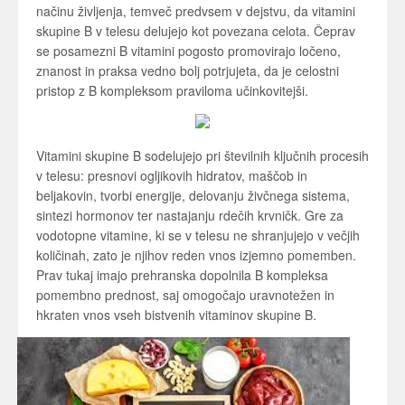
načinu življenja, temveč predvsem v dejstvu, da vitamini
skupine B v telesu delujejo kot povezana celota. Čeprav
se posamezni B vitamini pogosto promovirajo ločeno,
znanost in praksa vedno bolj potrjujeta, da je celostni
pristop z B kompleksom praviloma učinkovitejši.
Vitamini skupine B sodelujejo pri številnih ključnih procesih
v telesu: presnovi ogljikovih hidratov, maščob in
beljakovin, tvorbi energije, delovanju živčnega sistema,
sintezi hormonov ter nastajanju rdečih krvničk. Gre za
vodotopne vitamine, ki se v telesu ne shranjujejo v večjih
količinah, zato je njihov reden vnos izjemno pomemben.
Prav tukaj imajo prehranska dopolnila B kompleksa
pomembno prednost, saj omogočajo uravnotežen in
hkraten vnos vseh bistvenih vitaminov skupine B.