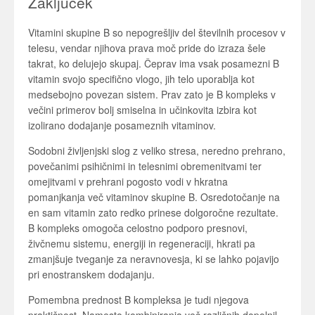
Zaključek
Vitamini skupine B so nepogrešljiv del številnih procesov v
telesu, vendar njihova prava moč pride do izraza šele
takrat, ko delujejo skupaj. Čeprav ima vsak posamezni B
vitamin svojo specifično vlogo, jih telo uporablja kot
medsebojno povezan sistem. Prav zato je B kompleks v
večini primerov bolj smiselna in učinkovita izbira kot
izolirano dodajanje posameznih vitaminov.
Sodobni življenjski slog z veliko stresa, neredno prehrano,
povečanimi psihičnimi in telesnimi obremenitvami ter
omejitvami v prehrani pogosto vodi v hkratna
pomanjkanja več vitaminov skupine B. Osredotočanje na
en sam vitamin zato redko prinese dolgoročne rezultate.
B kompleks omogoča celostno podporo presnovi,
živčnemu sistemu, energiji in regeneraciji, hkrati pa
zmanjšuje tveganje za neravnovesja, ki se lahko pojavijo
pri enostranskem dodajanju.
Pomembna prednost B kompleksa je tudi njegova