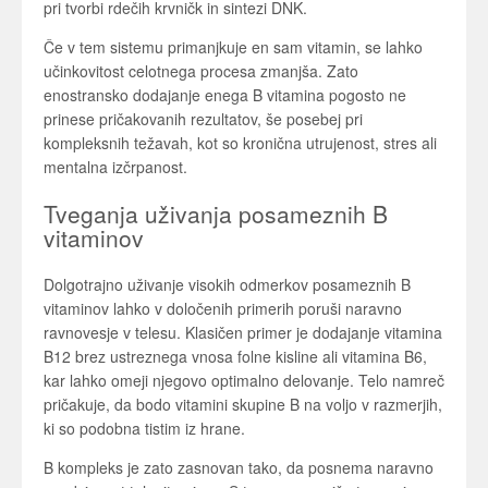
pri tvorbi rdečih krvničk in sintezi DNK.
Če v tem sistemu primanjkuje en sam vitamin, se lahko
učinkovitost celotnega procesa zmanjša. Zato
enostransko dodajanje enega B vitamina pogosto ne
prinese pričakovanih rezultatov, še posebej pri
kompleksnih težavah, kot so kronična utrujenost, stres ali
mentalna izčrpanost.
Tveganja uživanja posameznih B
vitaminov
Dolgotrajno uživanje visokih odmerkov posameznih B
vitaminov lahko v določenih primerih poruši naravno
ravnovesje v telesu. Klasičen primer je dodajanje vitamina
B12 brez ustreznega vnosa folne kisline ali vitamina B6,
kar lahko omeji njegovo optimalno delovanje. Telo namreč
pričakuje, da bodo vitamini skupine B na voljo v razmerjih,
ki so podobna tistim iz hrane.
B kompleks je zato zasnovan tako, da posnema naravno