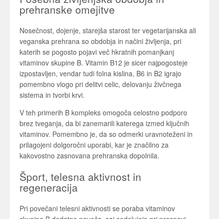
prehranske omejitve
Nosečnost, dojenje, starejša starost ter vegetarijanska ali
veganska prehrana so obdobja in načini življenja, pri
katerih se pogosto pojavi več hkratnih pomanjkanj
vitaminov skupine B. Vitamin B12 je sicer najpogosteje
izpostavljen, vendar tudi folna kislina, B6 in B2 igrajo
pomembno vlogo pri delitvi celic, delovanju živčnega
sistema in tvorbi krvi.
V teh primerih B kompleks omogoča celostno podporo
brez tveganja, da bi zanemarili katerega izmed ključnih
vitaminov. Pomembno je, da so odmerki uravnoteženi in
prilagojeni dolgoročni uporabi, kar je značilno za
kakovostno zasnovana prehranska dopolnila.
Šport, telesna aktivnost in
regeneracija
Pri povečani telesni aktivnosti se poraba vitaminov