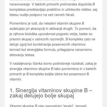
neravnovesje. V takšnih primerih prehranska dopolnila B
kompleksa predstavljajo praktično in učinkovito rešitev, saj
telesu nudijo podporo na več ravneh hkrati.
Pomembno je tudi, da nekateri vitamini skupine B
sodelujejo pri absorpciji in aktivaciji drugih. To pomeni, da
je njihova biološka uporabnost pogosto večja, kadar so
prisotni skupaj v ustreznih razmerjih. B kompleks zato ne
deluje zgolj kot kombinacija posameznih vitaminov,
temveč kot sinergijska formula, prilagojena naravnemu
delovanju telesa.
V nadaljevanju članka bomo podrobneje raziskali, zakaj je
sinergija vitaminov skupine B tako pomembna in v katerih
primerih je B kompleks boljša izbira kot posamezni B
vitamini.
1. Sinergija vitaminov skupine B –
zakaj delujejo bolje skupaj
Vitamini skupine B niso samostojni “igralci”, temveč