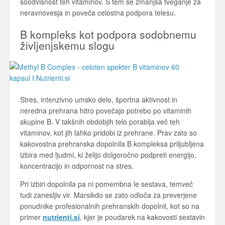
soodvisnost teh vitaminov. S tem se zmanjša tveganje za
neravnovesja in poveča celostna podpora telesu.
B kompleks kot podpora sodobnemu
življenjskemu slogu
Stres, intenzivno umsko delo, športna aktivnost in
neredna prehrana hitro povečajo potrebo po vitaminih
skupine B. V takšnih obdobjih telo porablja več teh
vitaminov, kot jih lahko pridobi iz prehrane. Prav zato so
kakovostna prehranska dopolnila B kompleksa priljubljena
izbira med ljudmi, ki želijo dolgoročno podpreti energijo,
koncentracijo in odpornost na stres.
Pri izbiri dopolnila pa ni pomembna le sestava, temveč
tudi zanesljiv vir. Marsikdo se zato odloča za preverjene
ponudnike profesionalnih prehranskih dopolnil, kot so na
primer
nutrienti.si
, kjer je poudarek na kakovosti sestavin