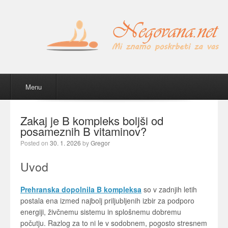
Menu
Skip to content
Menu
Zakaj je B kompleks boljši od
posameznih B vitaminov?
Posted on
30. 1. 2026
by
Gregor
Uvod
Prehranska dopolnila B kompleksa
so v zadnjih letih
postala ena izmed najbolj priljubljenih izbir za podporo
energiji, živčnemu sistemu in splošnemu dobremu
počutju. Razlog za to ni le v sodobnem, pogosto stresnem