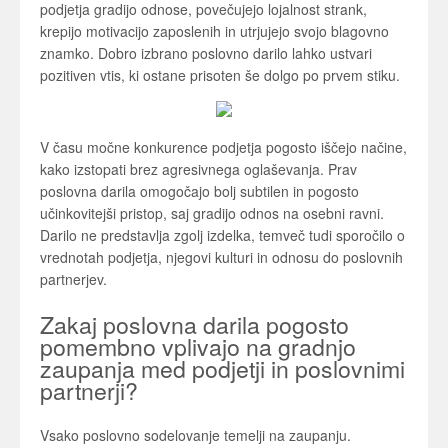
podjetja gradijo odnose, povečujejo lojalnost strank,
krepijo motivacijo zaposlenih in utrjujejo svojo blagovno
znamko. Dobro izbrano poslovno darilo lahko ustvari
pozitiven vtis, ki ostane prisoten še dolgo po prvem stiku.
V času močne konkurence podjetja pogosto iščejo načine,
kako izstopati brez agresivnega oglaševanja. Prav
poslovna darila omogočajo bolj subtilen in pogosto
učinkovitejši pristop, saj gradijo odnos na osebni ravni.
Darilo ne predstavlja zgolj izdelka, temveč tudi sporočilo o
vrednotah podjetja, njegovi kulturi in odnosu do poslovnih
partnerjev.
Zakaj poslovna darila pogosto
pomembno vplivajo na gradnjo
zaupanja med podjetji in poslovnimi
partnerji?
Vsako poslovno sodelovanje temelji na zaupanju.