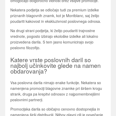
omogočajo dolgoročno vidnost brez vsiljive promocije.
Nekatera podjetja se odločajo tudi za premium izdelke
priznanih blagovnih znamk, kot je
Montblanc
, saj želijo
poudariti kakovost in ekskluzivnost poslovnega odnosa.
Na drugi strani podjetja, ki želijo poudariti trajnostne
vrednote, pogosto izbirajo ekološke izdelke ali lokalno
proizvedena darila. S tem jasno komunicirajo svojo
poslovno filozofijo.
Katere vrste poslovnih daril so
najbolj učinkovite glede na namen
obdarovanja?
Vsa poslovna darila nimajo enake funkcije. Nekatera so
namenjena promociji blagovne znamke pri širšem krogu
strank, druga pa krepitvi odnosov z najpomembnejšimi
poslovnimi partnerji.
Promocijska darila so običajno cenovno dostopnejša in
namenjena širši distribuciji. Njihov glavni cilj je povečanje