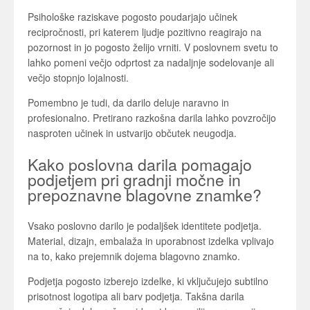
Psihološke raziskave pogosto poudarjajo učinek
recipročnosti, pri katerem ljudje pozitivno reagirajo na
pozornost in jo pogosto želijo vrniti. V poslovnem svetu to
lahko pomeni večjo odprtost za nadaljnje sodelovanje ali
večjo stopnjo lojalnosti.
Pomembno je tudi, da darilo deluje naravno in
profesionalno. Pretirano razkošna darila lahko povzročijo
nasproten učinek in ustvarijo občutek neugodja.
Kako poslovna darila pomagajo
podjetjem pri gradnji močne in
prepoznavne blagovne znamke?
Vsako poslovno darilo je podaljšek identitete podjetja.
Material, dizajn, embalaža in uporabnost izdelka vplivajo
na to, kako prejemnik dojema blagovno znamko.
Podjetja pogosto izberejo izdelke, ki vključujejo subtilno
prisotnost logotipa ali barv podjetja. Takšna darila