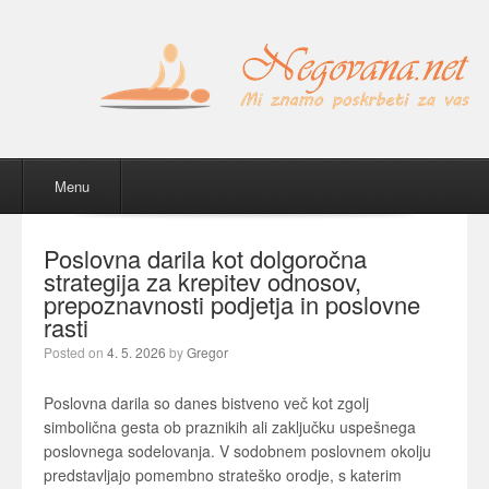
Menu
Skip to content
Menu
Poslovna darila kot dolgoročna
strategija za krepitev odnosov,
prepoznavnosti podjetja in poslovne
rasti
Posted on
4. 5. 2026
by
Gregor
Poslovna darila so danes bistveno več kot zgolj
simbolična gesta ob praznikih ali zaključku uspešnega
poslovnega sodelovanja. V sodobnem poslovnem okolju
predstavljajo pomembno strateško orodje, s katerim