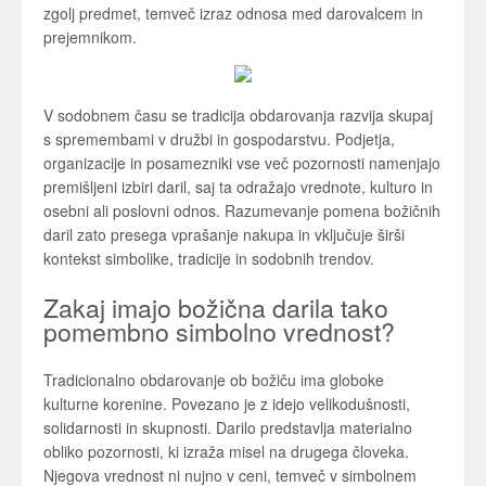
zgolj predmet, temveč izraz odnosa med darovalcem in
prejemnikom.
V sodobnem času se tradicija obdarovanja razvija skupaj
s spremembami v družbi in gospodarstvu. Podjetja,
organizacije in posamezniki vse več pozornosti namenjajo
premišljeni izbiri daril, saj ta odražajo vrednote, kulturo in
osebni ali poslovni odnos. Razumevanje pomena božičnih
daril zato presega vprašanje nakupa in vključuje širši
kontekst simbolike, tradicije in sodobnih trendov.
Zakaj imajo božična darila tako
pomembno simbolno vrednost?
Tradicionalno obdarovanje ob božiču ima globoke
kulturne korenine. Povezano je z idejo velikodušnosti,
solidarnosti in skupnosti. Darilo predstavlja materialno
obliko pozornosti, ki izraža misel na drugega človeka.
Njegova vrednost ni nujno v ceni, temveč v simbolnem