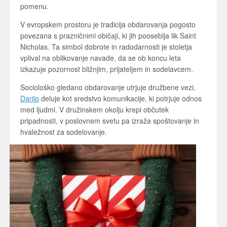
pomenu.
V evropskem prostoru je tradicija obdarovanja pogosto
povezana s prazničnimi običaji, ki jih pooseblja lik
Saint
Nicholas
. Ta simbol dobrote in radodarnosti je stoletja
vplival na oblikovanje navade, da se ob koncu leta
izkazuje pozornost bližnjim, prijateljem in sodelavcem.
Sociološko gledano obdarovanje utrjuje družbene vezi.
Darilo
deluje kot sredstvo komunikacije, ki potrjuje odnos
med ljudmi. V družinskem okolju krepi občutek
pripadnosti, v poslovnem svetu pa izraža spoštovanje in
hvaležnost za sodelovanje.