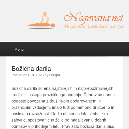
Menu
Skip to content
Menu
Božična darila
Posted on
6. 3. 2026
by
Gregor
Božična darila so ena najstarejših in najprepoznavnejših
tradicij zimskega prazničnega obdobja. Čeprav so danes
pogosto povezana z družinskim obdarovanjem in
prazničnim vzdušjem, imajo tudi pomembno družbeno in
poslovno razsežnost. Darilo ob koncu leta simbolizira
zahvalo, spoštovanje in željo po nadaljevanju dobrih
odnosov v prihodnjem letu. Prav zato božična darila niso