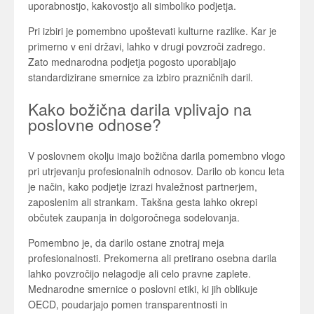
uporabnostjo, kakovostjo ali simboliko podjetja.
Pri izbiri je pomembno upoštevati kulturne razlike. Kar je
primerno v eni državi, lahko v drugi povzroči zadrego.
Zato mednarodna podjetja pogosto uporabljajo
standardizirane smernice za izbiro prazničnih daril.
Kako božična darila vplivajo na
poslovne odnose?
V poslovnem okolju imajo božična darila pomembno vlogo
pri utrjevanju profesionalnih odnosov. Darilo ob koncu leta
je način, kako podjetje izrazi hvaležnost partnerjem,
zaposlenim ali strankam. Takšna gesta lahko okrepi
občutek zaupanja in dolgoročnega sodelovanja.
Pomembno je, da darilo ostane znotraj meja
profesionalnosti. Prekomerna ali pretirano osebna darila
lahko povzročijo nelagodje ali celo pravne zaplete.
Mednarodne smernice o poslovni etiki, ki jih oblikuje
OECD
, poudarjajo pomen transparentnosti in