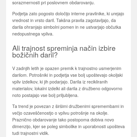
sorazmernosti pri poslovnem obdarovanju.
Podjetja zato pogosto določijo interne pravilnike, ki urejajo
vrednost in vrsto daril. Takšna pravila zagotavljajo, da
darila ohranjajo simbolni pomen in ne ustvarjajo občutka
nedopustnega vpliva.
Ali trajnost spreminja način izbire
božičnih daril?
V zadnjih letih je opazen premik k trajnostno usmerjenim
darilom. Potrošniki in podjetja vse bolj upoštevajo okoljski
vpliv izdelkov, ki jih podarjajo. Darila iz recikliranih
materialov, lokalni izdelki ali darila z družbeno odgovorno
noto postajajo vse bolj priljubljena.
Ta trend je povezan z širšimi družbenimi spremembami in
večjo ozaveščenostjo o vplivu potrošnje na okolje.
Praznično obdarovanje tako postopoma dobiva novo
dimenzijo, kjer se poleg simbolike in uporabnosti upošteva
tudi trajnostni vidik.