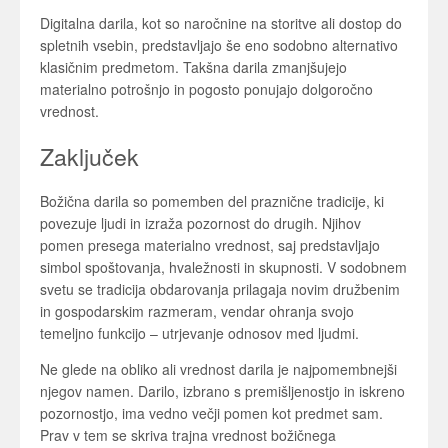
Digitalna darila, kot so naročnine na storitve ali dostop do
spletnih vsebin, predstavljajo še eno sodobno alternativo
klasičnim predmetom. Takšna darila zmanjšujejo
materialno potrošnjo in pogosto ponujajo dolgoročno
vrednost.
Zaključek
Božična darila so pomemben del praznične tradicije, ki
povezuje ljudi in izraža pozornost do drugih. Njihov
pomen presega materialno vrednost, saj predstavljajo
simbol spoštovanja, hvaležnosti in skupnosti. V sodobnem
svetu se tradicija obdarovanja prilagaja novim družbenim
in gospodarskim razmeram, vendar ohranja svojo
temeljno funkcijo – utrjevanje odnosov med ljudmi.
Ne glede na obliko ali vrednost darila je najpomembnejši
njegov namen. Darilo, izbrano s premišljenostjo in iskreno
pozornostjo, ima vedno večji pomen kot predmet sam.
Prav v tem se skriva trajna vrednost božičnega