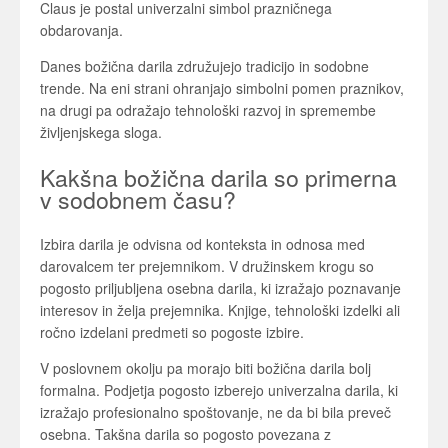
Claus
je postal univerzalni simbol prazničnega
obdarovanja.
Danes božična darila združujejo tradicijo in sodobne
trende. Na eni strani ohranjajo simbolni pomen praznikov,
na drugi pa odražajo tehnološki razvoj in spremembe
življenjskega sloga.
Kakšna božična darila so primerna
v sodobnem času?
Izbira darila je odvisna od konteksta in odnosa med
darovalcem ter prejemnikom. V družinskem krogu so
pogosto priljubljena osebna darila, ki izražajo poznavanje
interesov in želja prejemnika. Knjige, tehnološki izdelki ali
ročno izdelani predmeti so pogoste izbire.
V poslovnem okolju pa morajo biti božična darila bolj
formalna. Podjetja pogosto izberejo univerzalna darila, ki
izražajo profesionalno spoštovanje, ne da bi bila preveč
osebna. Takšna darila so pogosto povezana z