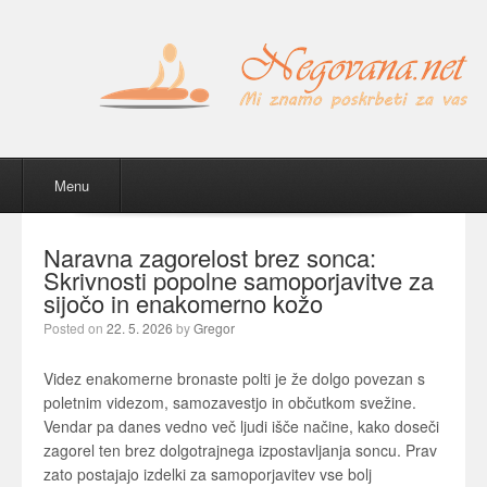
Menu
Skip to content
Menu
Naravna zagorelost brez sonca:
Skrivnosti popolne samoporjavitve za
sijočo in enakomerno kožo
Posted on
22. 5. 2026
by
Gregor
Videz enakomerne bronaste polti je že dolgo povezan s
poletnim videzom, samozavestjo in občutkom svežine.
Vendar pa danes vedno več ljudi išče načine, kako doseči
zagorel ten brez dolgotrajnega izpostavljanja soncu. Prav
zato postajajo izdelki za samoporjavitev vse bolj