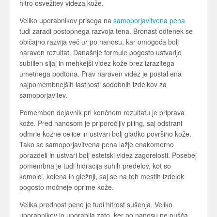
hitro osvežitev videza kože.
Veliko uporabnikov prisega na
samoporjavitvena pena
tudi zaradi postopnega razvoja tena. Bronast odtenek se
običajno razvija več ur po nanosu, kar omogoča bolj
naraven rezultat. Današnje formule pogosto ustvarijo
subtilen sijaj in mehkejši videz kože brez izrazitega
umetnega podtona. Prav naraven videz je postal ena
najpomembnejših lastnosti sodobnih izdelkov za
samoporjavitev.
Pomemben dejavnik pri končnem rezultatu je priprava
kože. Pred nanosom je priporočljiv piling, saj odstrani
odmrle kožne celice in ustvari bolj gladko površino kože.
Tako se samoporjavitvena pena lažje enakomerno
porazdeli in ustvari bolj estetski videz zagorelosti. Posebej
pomembna je tudi hidracija suhih predelov, kot so
komolci, kolena in gležnji, saj se na teh mestih izdelek
pogosto močneje oprime kože.
Velika prednost pene je tudi hitrost sušenja. Veliko
uporabnikov jo uporablja zato, ker po nanosu ne pušča