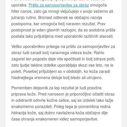
uporaba.
Pršilo za samoporjavitev za obraz
omogoča
hiter nanos, zato ga mnogi vključujejo v svojo večerno ali
jutranjo rutino. Bronast odtenek se običajno razvija
postopoma, kar omogoča bolj naraven rezultat. Prav
postopnost je eden glavnih razlogov, da so sodobna pršila
postala tako priljubljena med uporabniki različnih starosti.
Veliko uporabnikov prisega na pršilo za samoporjavitev za
obraz tudi zaradi bolj naravnega videza kože. Rahlo
zagorel ten pogosto daje vtis spočitosti in bolj zdrave polti,
zato ljudje takšne izdelke uporabljajo skozi vse leto, ne le
poleti. Posebej priljubljeni so v obdobjih, ko koža zaradi
hladnejšega vremena deluje bolj bledo ali utrujeno.
Pomemben dejavnik za lep rezultat je tudi pravilna
priprava kože. Pred nanosom je priporočljivo očistiti obraz
in odstraniti odmrle kožne celice, saj se izdelek tako lažje
enakomerno porazdeli. Poleg tega je pomembna redna
hidracija kože, saj dobro navlažena koža običajno dlje
časa ohranja enakomeren videz samoporjavitve.