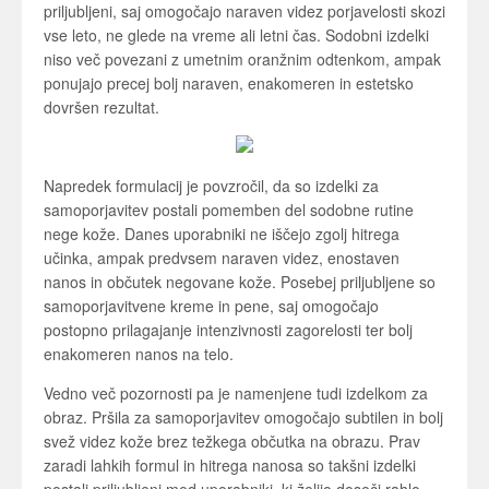
priljubljeni, saj omogočajo naraven videz porjavelosti skozi
vse leto, ne glede na vreme ali letni čas. Sodobni izdelki
niso več povezani z umetnim oranžnim odtenkom, ampak
ponujajo precej bolj naraven, enakomeren in estetsko
dovršen rezultat.
Napredek formulacij je povzročil, da so izdelki za
samoporjavitev postali pomemben del sodobne rutine
nege kože. Danes uporabniki ne iščejo zgolj hitrega
učinka, ampak predvsem naraven videz, enostaven
nanos in občutek negovane kože. Posebej priljubljene so
samoporjavitvene kreme in pene, saj omogočajo
postopno prilagajanje intenzivnosti zagorelosti ter bolj
enakomeren nanos na telo.
Vedno več pozornosti pa je namenjene tudi izdelkom za
obraz. Pršila za samoporjavitev omogočajo subtilen in bolj
svež videz kože brez težkega občutka na obrazu. Prav
zaradi lahkih formul in hitrega nanosa so takšni izdelki