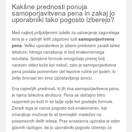
Kakšne prednosti ponuja
samoporjavitvena pena in zakaj jo
uporabniki tako pogosto izberejo?
Med najbolj priljubljenimi izdelki za ustvarjanje zagorelega
tena je v zadnjih letih zagotovo tudi
samoporjavitvena
pena
. Veliko uporabnikov jo izbere predvsem zaradi lahke
teksture, hitrega nanašanja in bolj enakomernega
rezultata. Sodobne formule omogočajo precej bolj
naraven videz kože kot nekoč, zato je samoporjavitvena
pena postala pomemben del lepotne rutine pri ljudeh, ki
želijo bronast ten brez izpostavljanja soncu.
Ena največjih prednosti, ki jih ima samoporjavitvena pena,
je njena lahkotna struktura. Pena se običajno hitro
razporedi po koži in se lažje vpije kot gostejše formule.
Zaradi tega je nanos pogosto bolj enakomeren, kar
zmanjšuje možnost lis ali temnejših madežev na
posameznih delih telesa. Prav enostavna uporaba je eden
glavnih razlogov, da jo uporabniki pogosto izberejo za