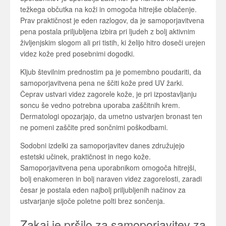
težkega občutka na koži in omogoča hitrejše oblačenje.
Prav praktičnost je eden razlogov, da je samoporjavitvena
pena postala priljubljena izbira pri ljudeh z bolj aktivnim
življenjskim slogom ali pri tistih, ki želijo hitro doseči urejen
videz kože pred posebnimi dogodki.
Kljub številnim prednostim pa je pomembno poudariti, da
samoporjavitvena pena ne ščiti kože pred UV žarki.
Čeprav ustvari videz zagorele kože, je pri izpostavljanju
soncu še vedno potrebna uporaba zaščitnih krem.
Dermatologi opozarjajo, da umetno ustvarjen bronast ten
ne pomeni zaščite pred sončnimi poškodbami.
Sodobni izdelki za samoporjavitev danes združujejo
estetski učinek, praktičnost in nego kože.
Samoporjavitvena pena uporabnikom omogoča hitrejši,
bolj enakomeren in bolj naraven videz zagorelosti, zaradi
česar je postala eden najbolj priljubljenih načinov za
ustvarjanje sijoče poletne polti brez sončenja.
Zakaj je pršilo za samoporjavitev za