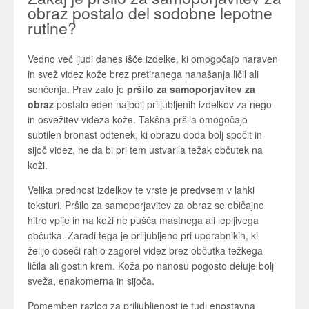
obraz postalo del sodobne lepotne
rutine?
Vedno več ljudi danes išče izdelke, ki omogočajo naraven
in svež videz kože brez pretiranega nanašanja ličil ali
sončenja. Prav zato je
pršilo za samoporjavitev za
obraz
postalo eden najbolj priljubljenih izdelkov za nego
in osvežitev videza kože. Takšna pršila omogočajo
subtilen bronast odtenek, ki obrazu doda bolj spočit in
sijoč videz, ne da bi pri tem ustvarila težak občutek na
koži.
Velika prednost izdelkov te vrste je predvsem v lahki
teksturi. Pršilo za samoporjavitev za obraz se običajno
hitro vpije in na koži ne pušča mastnega ali lepljivega
občutka. Zaradi tega je priljubljeno pri uporabnikih, ki
želijo doseči rahlo zagorel videz brez občutka težkega
ličila ali gostih krem. Koža po nanosu pogosto deluje bolj
sveža, enakomerna in sijoča.
Pomemben razlog za priljubljenost je tudi enostavna