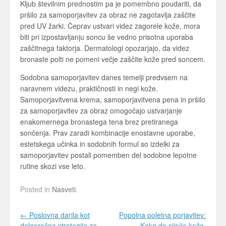
Kljub številnim prednostim pa je pomembno poudariti, da
pršilo za samoporjavitev za obraz ne zagotavlja zaščite
pred UV žarki. Čeprav ustvari videz zagorele kože, mora
biti pri izpostavljanju soncu še vedno prisotna uporaba
zaščitnega faktorja. Dermatologi opozarjajo, da videz
bronaste polti ne pomeni večje zaščite kože pred soncem.
Sodobna samoporjavitev danes temelji predvsem na
naravnem videzu, praktičnosti in negi kože.
Samoporjavitvena krema, samoporjavitvena pena in pršilo
za samoporjavitev za obraz omogočajo ustvarjanje
enakomernega bronastega tena brez pretiranega
sončenja. Prav zaradi kombinacije enostavne uporabe,
estetskega učinka in sodobnih formul so izdelki za
samoporjavitev postali pomemben del sodobne lepotne
rutine skozi vse leto.
Posted in
Nasveti
.
Post navigation
←
Poslovna darila kot
Popolna poletna porjavitev:
dolgoročna strategija za
Kako do sijoče kože,