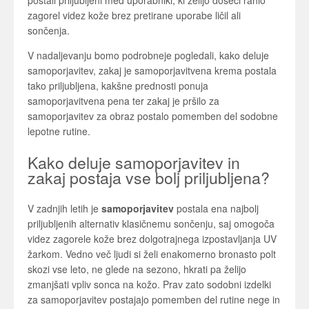
postali priljubljeni med uporabniki, ki želijo doseči rahlo
zagorel videz kože brez pretirane uporabe ličil ali
sončenja.
V nadaljevanju bomo podrobneje pogledali, kako deluje
samoporjavitev, zakaj je samoporjavitvena krema postala
tako priljubljena, kakšne prednosti ponuja
samoporjavitvena pena ter zakaj je pršilo za
samoporjavitev za obraz postalo pomemben del sodobne
lepotne rutine.
Kako deluje samoporjavitev in
zakaj postaja vse bolj priljubljena?
V zadnjih letih je
samoporjavitev
postala ena najbolj
priljubljenih alternativ klasičnemu sončenju, saj omogoča
videz zagorele kože brez dolgotrajnega izpostavljanja UV
žarkom. Vedno več ljudi si želi enakomerno bronasto polt
skozi vse leto, ne glede na sezono, hkrati pa želijo
zmanjšati vpliv sonca na kožo. Prav zato sodobni izdelki
za samoporjavitev postajajo pomemben del rutine nege in