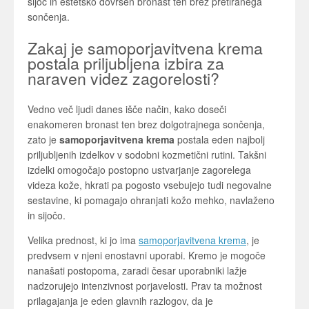
sijoč in estetsko dovršen bronast ten brez pretiranega
sončenja.
Zakaj je samoporjavitvena krema
postala priljubljena izbira za
naraven videz zagorelosti?
Vedno več ljudi danes išče način, kako doseči
enakomeren bronast ten brez dolgotrajnega sončenja,
zato je
samoporjavitvena krema
postala eden najbolj
priljubljenih izdelkov v sodobni kozmetični rutini. Takšni
izdelki omogočajo postopno ustvarjanje zagorelega
videza kože, hkrati pa pogosto vsebujejo tudi negovalne
sestavine, ki pomagajo ohranjati kožo mehko, navlaženo
in sijočo.
Velika prednost, ki jo ima
samoporjavitvena krema
, je
predvsem v njeni enostavni uporabi. Kremo je mogoče
nanašati postopoma, zaradi česar uporabniki lažje
nadzorujejo intenzivnost porjavelosti. Prav ta možnost
prilagajanja je eden glavnih razlogov, da je