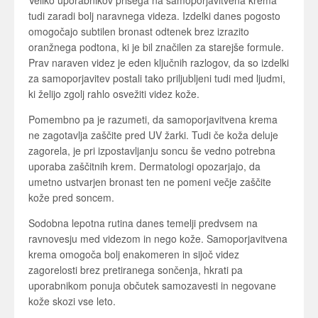
Veliko uporabnikov prisega na samoporjavitvena krema
tudi zaradi bolj naravnega videza. Izdelki danes pogosto
omogočajo subtilen bronast odtenek brez izrazito
oranžnega podtona, ki je bil značilen za starejše formule.
Prav naraven videz je eden ključnih razlogov, da so izdelki
za samoporjavitev postali tako priljubljeni tudi med ljudmi,
ki želijo zgolj rahlo osvežiti videz kože.
Pomembno pa je razumeti, da samoporjavitvena krema
ne zagotavlja zaščite pred UV žarki. Tudi če koža deluje
zagorela, je pri izpostavljanju soncu še vedno potrebna
uporaba zaščitnih krem. Dermatologi opozarjajo, da
umetno ustvarjen bronast ten ne pomeni večje zaščite
kože pred soncem.
Sodobna lepotna rutina danes temelji predvsem na
ravnovesju med videzom in nego kože. Samoporjavitvena
krema omogoča bolj enakomeren in sijoč videz
zagorelosti brez pretiranega sončenja, hkrati pa
uporabnikom ponuja občutek samozavesti in negovane
kože skozi vse leto.