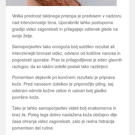
Velika prednost takšnega pristopa je predvsem v nadzoru
nad intenzivnostjo tena. Uporabniki lahko postopoma
gradijo videz zagorelosti in prilagajajo odtenek glede na
svoje želje.
Samoporjavitev tako omogoča bolj subtilen rezultat ali
intenzivnejši bronast videz, odvisno od količine nanosa in
pogostosti uporabe. Prav ta prilagodljivost je eden glavnih
razlogov, da so takšni izdelki postali tako razširjeni.
Pomemben dejavnik pri končnem rezultatu je priprava
kože. Pred nanosom izdelkov je priporočljiv piling, saj
odstrani odmrle kožne celice in ustvari bolj gladko
površino kože.
Tako je lahko samoporjavitev videti bolj enakomerna in
brez lis. Poleg tega dobro navlažena koža običajno dlje
časa ohranja videz zagorelosti, zato je redna hidracija
pomemben del rutine.