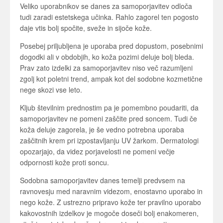
Veliko uporabnikov se danes za samoporjavitev odloča
tudi zaradi estetskega učinka. Rahlo zagorel ten pogosto
daje vtis bolj spočite, sveže in sijoče kože.
Posebej priljubljena je uporaba pred dopustom, posebnimi
dogodki ali v obdobjih, ko koža pozimi deluje bolj bleda.
Prav zato izdelki za samoporjavitev niso več razumljeni
zgolj kot poletni trend, ampak kot del sodobne kozmetične
nege skozi vse leto.
Kljub številnim prednostim pa je pomembno poudariti, da
samoporjavitev ne pomeni zaščite pred soncem. Tudi če
koža deluje zagorela, je še vedno potrebna uporaba
zaščitnih krem pri izpostavljanju UV žarkom. Dermatologi
opozarjajo, da videz porjavelosti ne pomeni večje
odpornosti kože proti soncu.
Sodobna samoporjavitev danes temelji predvsem na
ravnovesju med naravnim videzom, enostavno uporabo in
nego kože. Z ustrezno pripravo kože ter pravilno uporabo
kakovostnih izdelkov je mogoče doseči bolj enakomeren,