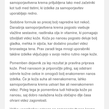
samoporjavitvena krema priljubljena tako med začetniki
kot tudi med tistimi, ki izdelke za samoporjavitev
uporabljajo redno.
Sodobne formule so precej bolj napredne kot nekoč.
Današnja samoporjavitvena krema pogosto vsebuje
vlažilne sestavine, rastlinska olja in vitamine, ki pomagajo
izboljšati videz kože. Koža po nanosu pogosto deluje bolj
gladka, mehka in sijoča, kar dodatno poudari videz
bronastega tena. Prav zaradi tega mnogi uporabniki
takšne izdelke vključujejo v svojo redno rutino nege kože.
Pomemben dejavnik za lep rezultat je pravilna priprava
kože. Pred nanosom je priporočljiv piling, saj odstrani
odmrle kožne celice in omogoči bolj enakomeren nanos
izdelka. Če je koža suha ali neenakomerna, lahko
samoporjavitvena krema ustvari lise ali neenakomeren
videz. Poleg tega je pomembna tudi hidracija kože po
nanosu, saj dobro navlažena koža običajno dlje časa
ohrani videz zagorelosti.