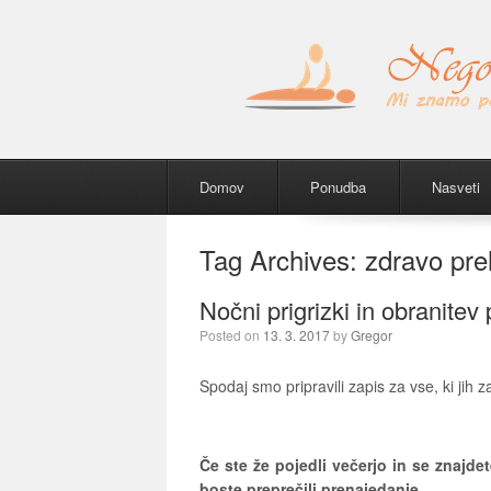
Menu
Skip to content
Domov
Ponudba
Nasveti
Tag Archives:
zdravo pre
Nočni prigrizki in obranitev 
Posted on
13. 3. 2017
by
Gregor
Spodaj smo pripravili zapis za vse, ki jih z
Če ste že pojedli večerjo in se znajd
boste preprečili prenajedanje.