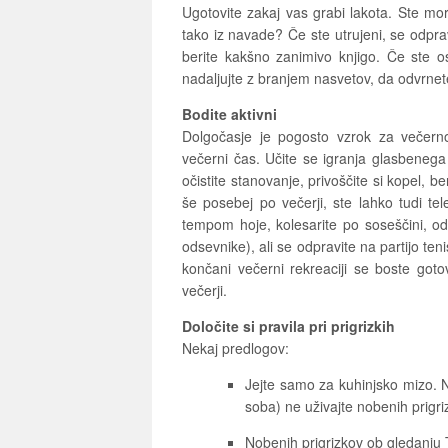
Ugotovite zakaj vas grabi lakota. Ste mord
tako iz navade? Če ste utrujeni, se odprav
berite kakšno zanimivo knjigo. Če ste os
nadaljujte z branjem nasvetov, da odvrnet
Bodite aktivni
Dolgočasje je pogosto vzrok za večerno 
večerni čas. Učite se igranja glasbenega 
očistite stanovanje, privoščite si kopel, be
še posebej po večerji, ste lahko tudi tel
tempom hoje, kolesarite po soseščini, od
odsevnike), ali se odpravite na partijo teni
končani večerni rekreaciji se boste goto
večerji.
Določite si pravila pri prigrizkih
Nekaj predlogov:
Jejte samo za kuhinjsko mizo. N
soba) ne uživajte nobenih prigri
Nobenih prigrizkov ob gledanju 