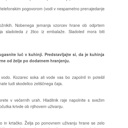
telefonskim pogovorom (vodi v nespametno prenajedanje
krožnikih. Nobenega jemanja vzorcev hrane ob odprtem
ja sladoleda z žlico iz embalaže. Sladoled mora biti
asnite luč v kuhinji. Predstavljajte si, da je kuhinja
vrne od želje po dodatnem hranjenju.
 vodo. Kozarec soka ali vode vas bo zapolnil in potešil
hate tudi skodelico zeliščnega čaja.
rete v večernih urah. Hladilnik raje napolnite s svežim
občutka krivde ob njihovem uživanju.
itko in krtačko. Želja po ponovnem uživanju hrane se zelo