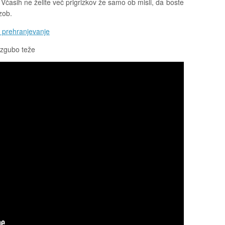
Včasih ne želite več prigrizkov že samo ob misli, da boste
zob.
 prehranjevanje
 izgubo teže