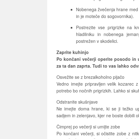
Nobenega žvečenja hrane med 
in je moteče do sogovornika).
Postrezite vse prigrizke na 
hladilniku in nobenega jeman
postrežen v skodelici.
Zaprite kuhinjo
Po končani večerji operite posodo in ug
za ta dan zaprta. Tudi to vas lahko od
Osvežite se z brezalkoholno pijačo
Vedno imejte pripravljen velik kozarec z
potrebo bo nočnih prigrizkih. Lahko si sku
Odstranite skušnjave
Ne imejte doma hrane, ki se ji težko up
sadjem in zelenjavo, kjer ne boste dobili 
Čimprej po večerji si umijte zobe
Po končani večerji, si očistite zobe z n