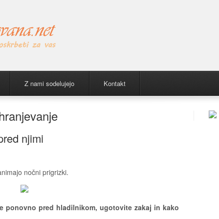
Z nami sodelujejo
Kontakt
hranjevanje
pred njimi
animajo nočni prigrizki.
ete ponovno pred hladilnikom, ugotovite zakaj in kako