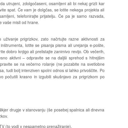
a utrujeni, zdolgočaseni, osamljeni ali bi nekaj grizli kar
ite spat. Če vam je dolgčas, se lotite nekega projekta ali
amljeni, telefonirajte prijatelju. Če pa je samo razvada,
e vaše misli od hrane.
uživanje prigrizkov, zato načrtujte razne aktivnosti za
inštrumenta, lotite se pisanja pisma ali urejanja e-pošte,
rite dobro knjigo ali prelistajte zanimivo revijo. Ob večerih,
esno aktivni – odpravite se na daljši sprehod s hitrejšim
pravite se na večerno rolanje (ne pozabite na svetlobne
sa, tudi bolj intenziven spolni odnos si lahko privoščite. Po
vo počutili krasno in izgubili skušnjavo za prigrizkom po
ikjer drugje v stanovanju (še posebej spalnica ali dnevna
zkov.
TV (to vodi v nespametno prenažiranje).