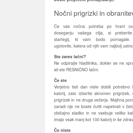
Nočni prigrizki in obranite
Če vas nočna potreba po hrani ovi
doseganju vašega cilja, si preberit
startegij, ki vam bodo pomagale. 
ugotovite, katera od njih vam najbolj ustre
Ste zares lačni?
Ne odpirajte hladilnika, dokler se ne vpr
ali ste RESNIČNO lačni.
Če ste
Verjetno tisti dan niste dobili potrebno 
kalorij, zato izberite skromen prigrizek
prigrizek in ne druga večerja. Majhna porc
zaradi nje ne boste čutili napetosti v ž
običajno sladko in ne vsebuje veliko ka
imajo vsak manj kot 100 kalorij in še zdrav
Če niste