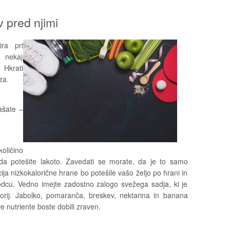
v pred njimi
ra pri
e nekaj
Hkrati
za.
ašate –
količino
, da potešite lakoto. Zavedati se morate, da je to samo
ija nizkokalorične hrane bo potešile vašo željo po hrani in
elodcu. Vedno imejte zadostno zalogo svežega sadja, ki je
lorij. Jabolko, pomaranča, breskev, nektarina in banana
e nutriente boste dobili zraven.