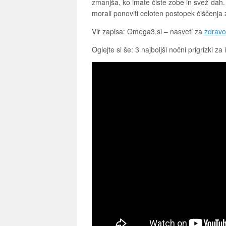
zmanjša, ko imate čiste zobe in svež dah. 
morali ponoviti celoten postopek čiščenja 
Vir zapisa: Omega3.si – nasveti za
zdravo
Oglejte si še: 3 najboljši nočni prigrizki za