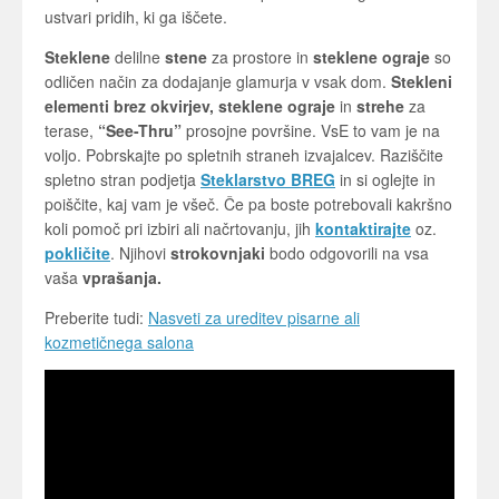
ustvari pridih, ki ga iščete.
Steklene
delilne
stene
za prostore in
steklene ograje
so
odličen način za dodajanje glamurja v vsak dom.
Stekleni
elementi brez okvirjev, steklene ograje
in
strehe
za
terase,
“See-Thru”
prosojne površine. VsE to vam je na
voljo. Pobrskajte po spletnih straneh izvajalcev. Raziščite
spletno stran podjetja
Steklarstvo BREG
in si oglejte in
poiščite, kaj vam je všeč. Če pa boste potrebovali kakršno
koli pomoč pri izbiri ali načrtovanju, jih
kontaktirajte
oz.
pokličite
. Njihovi
strokovnjaki
bodo odgovorili na vsa
vaša
vprašanja.
Preberite tudi:
Nasveti za ureditev pisarne ali
kozmetičnega salona