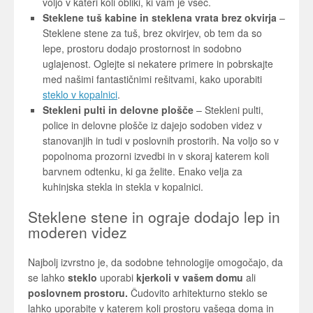
voljo v kateri koli obliki, ki vam je všeč.
Steklene tuš kabine in steklena vrata brez okvirja
–
Steklene stene za tuš, brez okvirjev, ob tem da so
lepe, prostoru dodajo prostornost in sodobno
uglajenost. Oglejte si nekatere primere in pobrskajte
med našimi fantastičnimi rešitvami, kako uporabiti
steklo v kopalnici
.
Stekleni pulti in delovne plošče
– Stekleni pulti,
police in delovne plošče iz dajejo sodoben videz v
stanovanjih in tudi v poslovnih prostorih. Na voljo so v
popolnoma prozorni izvedbi in v skoraj katerem koli
barvnem odtenku, ki ga želite. Enako velja za
kuhinjska stekla in stekla v kopalnici.
Steklene stene in ograje dodajo lep in
moderen videz
Najbolj izvrstno je, da sodobne tehnologije omogočajo, da
se lahko
steklo
uporabi
kjerkoli
v vašem domu
ali
poslovnem
prostoru.
Čudovito arhitekturno steklo se
lahko uporabite v katerem koli prostoru vašega doma in