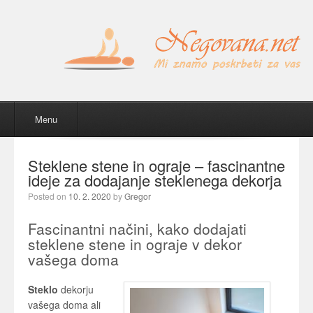
Menu
Skip to content
Menu
Steklene stene in ograje – fascinantne
ideje za dodajanje steklenega dekorja
Posted on
10. 2. 2020
by
Gregor
Fascinantni načini, kako dodajati
steklene stene in ograje v dekor
vašega doma
Steklo
dekorju
vašega doma ali