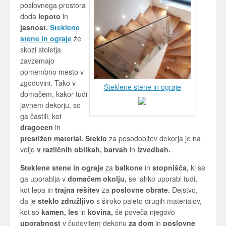
poslovnega prostora
doda
lepoto
in
jasnost.
Steklene
stene in ograje
že
skozi stoletja
zavzemajo
pomembno mesto v
zgodovini. Tako v
Steklene stene in ograje
domačem, kakor tudi
javnem dekorju, so
ga častili, kot
dragocen
in
prestižen material. Steklo
za posodobitev dekorja je na
voljo
v različnih
oblikah, barvah
in
izvedbah.
Steklene stene in ograje
za
balkone
in
stopnišča,
ki se
ga uporablja v
domačem okolju,
se lahko uporabi tudi,
kot lepa in
trajna rešitev
za
poslovne obrate.
Dejstvo,
da je
steklo združljivo
s široko paleto drugih materialov,
kot so
kamen, les
in
kovina,
še poveča njegovo
uporabnost
v čudovitem dekorju
za dom
in
poslovne