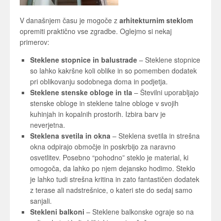
V današnjem času je mogoče z
arhitekturnim steklom
opremiti praktično vse zgradbe. Oglejmo si nekaj
primerov:
Steklene stopnice in balustrade
– Steklene stopnice
so lahko kakršne koli oblike in so pomemben dodatek
pri oblikovanju sodobnega doma in podjetja.
Steklene stenske obloge in tla
– Številni uporabljajo
stenske obloge in steklene talne obloge v svojih
kuhinjah in kopalnih prostorih. Izbira barv je
neverjetna.
Steklena svetila in okna
– Steklena svetila in strešna
okna odpirajo območje in poskrbijo za naravno
osvetlitev. Posebno “pohodno” steklo je material, ki
omogoča, da lahko po njem dejansko hodimo. Steklo
je lahko tudi strešna kritina in zato fantastičen dodatek
z terase ali nadstrešnice, o kateri ste do sedaj samo
sanjali.
Stekleni balkoni
– Steklene balkonske ograje so na